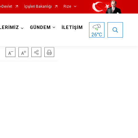
e-Devlet
İçişleri Bakanlığı
Rize
LERİMİZ
GÜNDEM
İLETİŞİM
26
°C
Hemşin
İkizdere
İyidere
Kalkandere