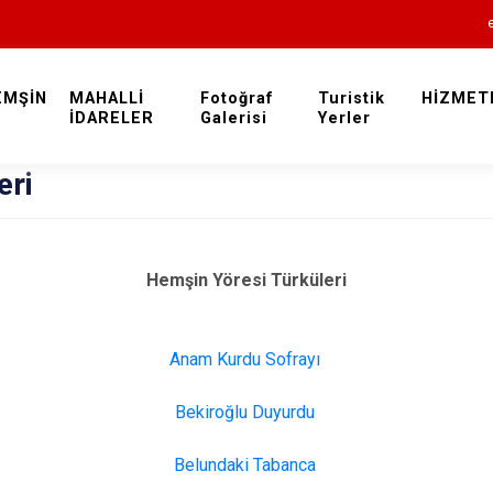
EMŞİN
MAHALLİ
Fotoğraf
Turistik
HİZMET
İDARELER
Galerisi
Rize
Yerler
eri
Hemşin Yöresi Türküleri
Anam Kurdu Sofrayı
Ardeşen
Çamlıhemşin
Bekiroğlu Duyurdu
Çayeli
Belundaki Tabanca
Derepazarı