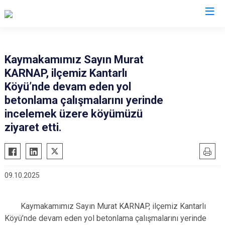
Rize
Kaymakamımız Sayın Murat
KARNAP, ilçemiz Kantarlı
Ardeşen
Hemşin
Köyü’nde devam eden yol
Çamlıhemşin
İkizdere
betonlama çalışmalarını yerinde
Çayeli
İyidere
incelemek üzere köyümüzü
Derepazarı
ziyaret etti.
Kalkandere
Fındıklı
Pazar
Güneysu
09.10.2025
Kaymakamımız Sayın Murat KARNAP, ilçemiz Kantarlı
Köyü’nde devam eden yol betonlama çalışmalarını yerinde