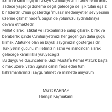
azmi ve kararlılığıyla Türkiye Cumhuriyeti’nin temellerini atan,
sadece yaşadığı döneme değil, geleceğe de ışık tutan eşsiz
bir liderdir. O’nun gösterdiği “muasır medeniyetler seviyesinin
üzerine çıkma” hedefi, bugün de yolumuzu aydınlatmaya
devam etmektedir.
Millet olarak, İstiklal ve istikbalimize sahip çıkarak, birlik ve
beraberlik içinde Cumhuriyetimizi her geçen gün daha güçlü
kılmak, Atatürk’e olan en büyük saygımızın göstergesidir.
Türkiye’nin gücünü, milletimizin azmi ve inancından alarak
geleceğe kararlılıkla yürüyeceğiz.
Bu duygu ve düşüncelerle, Gazi Mustafa Kemal Atatürk başta
olmak üzere, vatan uğruna canını feda eden tüm
kahramanlarımızı saygı, rahmet ve minnetle anıyorum.
Murat KARNAP
Hemşin Kaymakamı