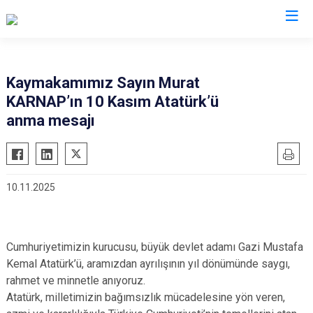
Rize
Kaymakamımız Sayın Murat
KARNAP’ın 10 Kasım Atatürk’ü
Ardeşen
Hemşin
anma mesajı
Çamlıhemşin
İkizdere
Çayeli
İyidere
Derepazarı
Kalkandere
10.11.2025
Fındıklı
Pazar
Güneysu
Cumhuriyetimizin kurucusu, büyük devlet adamı Gazi Mustafa
Kemal Atatürk’ü, aramızdan ayrılışının yıl dönümünde saygı,
rahmet ve minnetle anıyoruz.
Atatürk, milletimizin bağımsızlık mücadelesine yön veren,