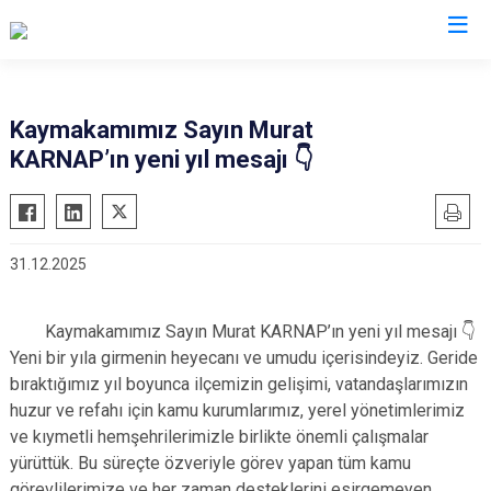
Rize
Kaymakamımız Sayın Murat
KARNAP’ın yeni yıl mesajı 👇
Ardeşen
Hemşin
Çamlıhemşin
İkizdere
Çayeli
İyidere
31.12.2025
Derepazarı
Kalkandere
Fındıklı
Pazar
Kaymakamımız Sayın Murat KARNAP’ın yeni yıl mesajı 👇
Güneysu
Yeni bir yıla girmenin heyecanı ve umudu içerisindeyiz. Geride
bıraktığımız yıl boyunca ilçemizin gelişimi, vatandaşlarımızın
huzur ve refahı için kamu kurumlarımız, yerel yönetimlerimiz
ve kıymetli hemşehrilerimizle birlikte önemli çalışmalar
yürüttük. Bu süreçte özveriyle görev yapan tüm kamu
görevlilerimize ve her zaman desteklerini esirgemeyen