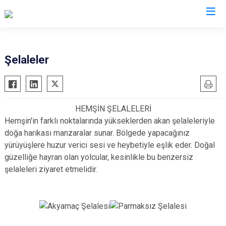
Rize
Şelaleler
Ardeşen
Hemşin
Çamlıhemşin
İkizdere
HEMŞİN ŞELALELERİ
Çayeli
İyidere
Hemşin'in farklı noktalarında yükseklerden akan şelaleleriyle
Derepazarı
Kalkandere
doğa harikası manzaralar sunar. Bölgede yapacağınız
Fındıklı
Pazar
yürüyüşlere huzur verici sesi ve heybetiyle eşlik eder. Doğal
güzelliğe hayran olan yolcular, kesinlikle bu benzersiz
Güneysu
şelaleleri ziyaret etmelidir.